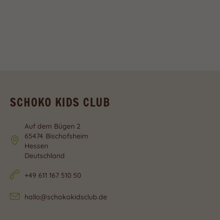
Sta
Statistiken (2)
Statistik Cookies erfassen Informationen anonym. Diese Informationen
helfen uns zu verstehen, wie unsere Besucher unsere Website nutzen.
Cookie Informationen anzeigen
Datenschutzerklärung
Impressum
SCHOKO KIDS CLUB
Auf dem Bügen 2
65474
Bischofsheim
Hessen
Deutschland
+49 611 167 510 50
hallo@schokokidsclub.de