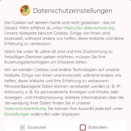
Sehr gut 4,92/5
Datenschutzeinstellungen
14 Tage
Rückgaberecht
Kostenloser Versand
ab 50 €
Die Cookies auf deinem Gerät sind nicht gebacken - das ist
0
Gesetz. Mehr erfährst du unter
https://eu-datenschutz.org
.
Unsere Webseite benutzt Cookies. Einige von ihnen sind
essenziell, während andere uns helfen, diese Website und deine
Erfahrung zu verbessern.
Wenn Sie unter 16 Jahre alt sind und Ihre Zustimmung zu
freiwilligen Diensten geben möchten, müssen Sie Ihre
Erziehungsberechtigten um Erlaubnis bitten.
Wir verwenden Cookies und andere Technologien auf unserer
Website. Einige von ihnen sind essenziell, während andere uns
helfen, diese Website und Ihre Erfahrung zu verbessern.
Personenbezogene Daten können verarbeitet werden (z. B. IP-
PUBLISHED
8. NOVEMBER 2019
AT 900×627 IN
SCHOKO-
Adressen), z. B. für personalisierte Anzeigen und Inhalte oder
KIDS-CLUB-SLIDER-REZEPTE-02
.
Anzeigen- und Inhaltsmessung.
Weitere Informationen über die
Verwendung Ihrer Daten finden Sie in unserer
Datenschutzerklärung
.
Sie können Ihre Auswahl jederzeit unter
Einstellungen
widerrufen oder anpassen.
Datenschutzeinstellungen
Essenziell
Statistiken